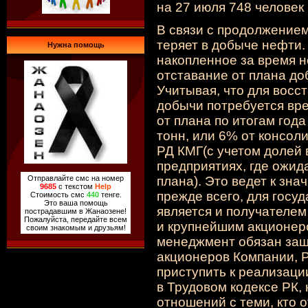
на 27 июля 748 человек
В связи с продолжением
теряет в добыче нефти.
Нужна помощь
накопленное за время н
отставание от плана до
Учитывая, что для восс
добычи потребуется вр
от плана по итогам года
тонн, или 6% от консо
РД КМГ
(с
учетом долей 
предприятиях, где ожи
Отправлайте смс на номер
плана). Это ведет к зн
9685
с текстом
Help
прежде всего, для госу
Стоимость смс
440
тенге.
Это ваша помощь
является и получателем
пострадавшим в Жанаозене!
Пожалуйста, передайте всем
и крупнейшим акционер
своим знакомым и друзьям!
менеджмент обязан защ
акционеров Компании, 
приступить к реализаци
в Трудовом кодексе РК,
отношений с теми, кто 