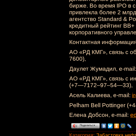
бирже. Во время IPO в 
привлекла более 2 млр
агентство Standard & P
кредитный рейтинг BB+ в
корпоративного управл
Контактная информация
АО «РД КМГ», связь с 
7600),
Даулет Жумадил,
e-mail
АО «РД КМГ», связь с 
(+7—7172–97–54—33),
Асель Калиева,
e-mail
:
i
Pelham Bell Pottinger 
Елена Добсон,
e-mail
:
e
Поделиться…
Категория
:
Забастовка неф