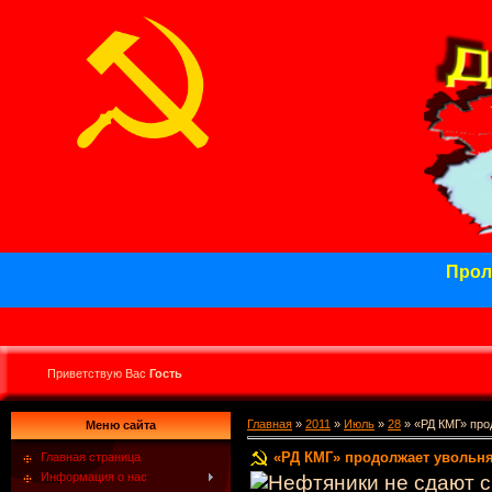
Проле
Приветствую Вас
Гость
Главная
»
2011
»
Июль
»
28
» «РД КМГ» про
Меню сайта
«РД КМГ» продолжает увольн
Главная страница
Информация о нас