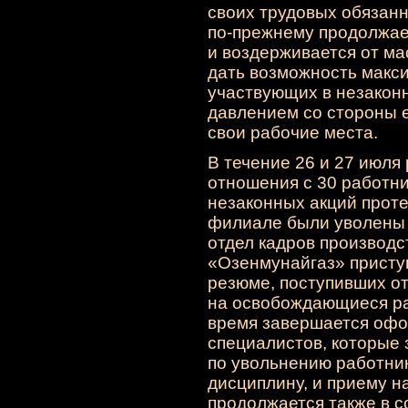
своих трудовых обязанн
по-прежнему
продолжае
и воздерживается от ма
дать возможность макс
участвующих в незакон
давлением со стороны е
свои рабочие места.
В течение 26 и 27 июля
отношения с 30 работни
незаконных акций прот
филиале были уволены 
отдел кадров производ
«Озенмунайгаз» присту
резюме, поступивших от
на освобождающиеся ра
время завершается офо
специалистов, которые 
по увольнению работни
дисциплину, и приему н
продолжается также в 