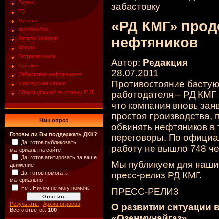
Видео
ТВ
Музыка
«РД КМГ» прод
Фотоальбом
нефтяников
Каталог файлов
Форум
Гостевая книга
Автор:
Редакция
Ссылки
28.07.2011
Забастовка нефтянников
Противостояние басту
Шахтерская семья
Сбор подписей за отмену ЕНТ
работодателя – РД КМГ 
что компания вновь зая
простоя производства, 
Наш опрос
обвинять нефтяников в т
Готовы ли Вы поддержать ДКК?
переговоры. По официа
Да, готов публиковать
работу не вышло 748 че
материалы на сайте
Да, готов агитировать за ваше
Мы публикуем для наши
движение
Да, готов помогать
пресс-релиз
РД КМГ.
материально
Нет. Ничем не могу помочь
ПРЕСС-РЕЛИЗ
Результаты
|
Архив опросов
О развитии ситуации 
Всего ответов:
100
«Озенмунайгаз»