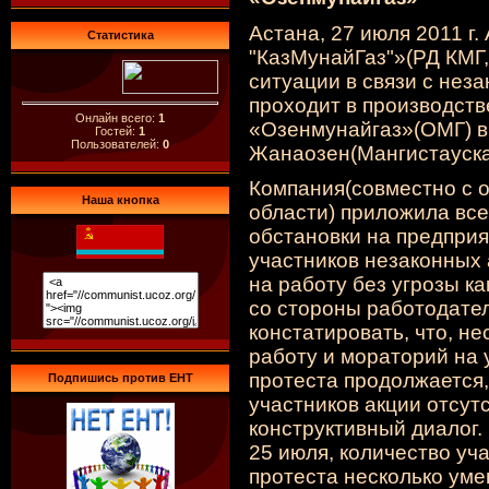
Астана, 27 июля 2011 г
Статистика
"КазМунайГаз"»
(РД
КМГ,
ситуации в связи с неза
проходит в производст
Онлайн всего:
1
«Озенмунайгаз»
(ОМГ
) 
Гостей:
1
Пользователей:
0
Жанаозен
(Мангистауск
Компания
(совместно
с 
Наша кнопка
области) приложила все
обстановки на предпри
участников незаконных 
на работу без угрозы
ка
со стороны работодате
констатировать, что, н
работу и мораторий на 
протеста продолжается,
Подпишись против ЕНТ
участников акции отсут
конструктивный диалог.
25 июля, количество уч
протеста несколько уме