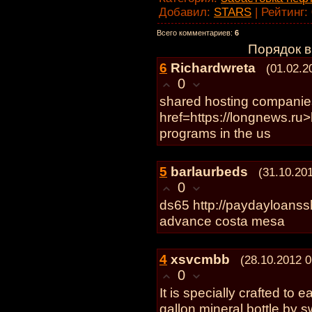
Добавил
:
STARS
|
Рейтинг
:
Всего комментариев
:
6
Порядок 
6
Richardwreta
(01.02.2
0
shared hosting companie
href=https://longnews.ru>
programs in the us
5
barlaurbeds
(31.10.20
0
ds65 http://paydayloanss
advance costa mesa
4
xsvcmbb
(28.10.2012 0
0
It is specially crafted to e
gallon mineral bottle by s